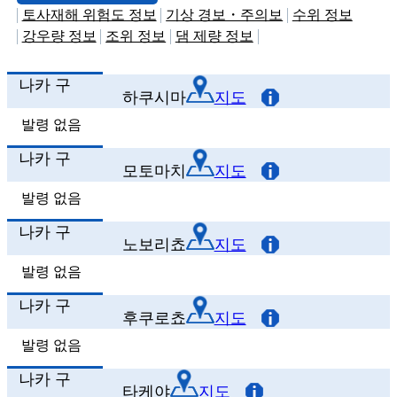
토사재해 위험도 정보
기상 경보・주의보
수위 정보
강우량 정보
조위 정보
댐 제량 정보
나카 구
하쿠시마
지도
발령 없음
나카 구
모토마치
지도
발령 없음
나카 구
노보리쵸
지도
발령 없음
나카 구
후쿠로쵸
지도
발령 없음
나카 구
타케야
지도