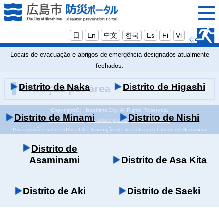
日
En
中文
한국
Es
Fi
Vi
Locais de evacuação e abrigos de emergência designados atualmente
fechados.
Distrito de Naka
Distrito de Higashi
Situação por área
Copyright(C) Hiroshima City. All Rights Reserved.
Distrito de Minami
Distrito de Nishi
Site de informações sobre prevenção de desastres
Para opiniões sobre o Portal de Prevenção de Desastres da Cidade de Hiroshima
Distrito de
Asaminami
Distrito de Asa Kita
Distrito de Aki
Distrito de Saeki