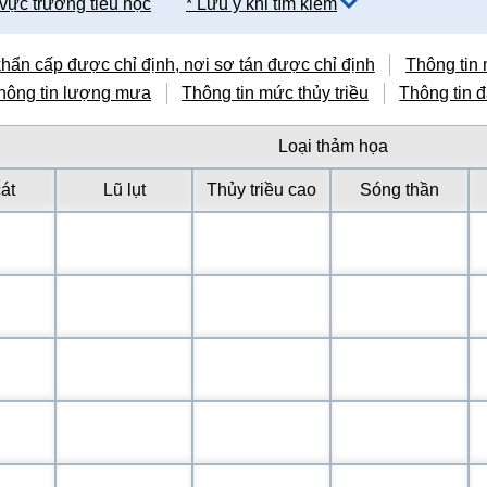
 vực trường tiểu học
* Lưu ý khi tìm kiếm
khẩn cấp được chỉ định, nơi sơ tán được chỉ định
Thông tin
hông tin lượng mưa
Thông tin mức thủy triều
Thông tin 
Loại thảm họa
át
Lũ lụt
Thủy triều cao
Sóng thần