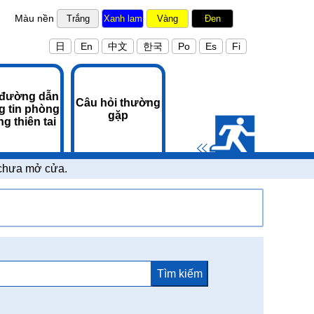
Màu nền
Trắng
Xanh lam
Vàng
Đen
日
En
中文
한국
Po
Es
Fi
 đường dẫn
Câu hỏi thường
g tin phòng
gặp
g thiên tai
h chưa mở cửa.