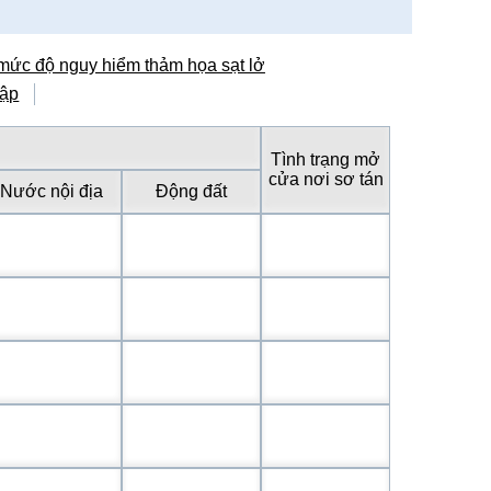
 mức độ nguy hiểm thảm họa sạt lở
đập
Tình trạng mở
cửa nơi sơ tán
Nước nội địa
Động đất