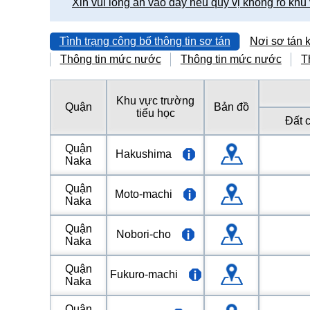
Xin vui lòng ấn vào đây nếu quý vị không rõ khu
Tình trạng công bố thông tin sơ tán
Nơi sơ tán 
Thông tin mức nước
Thông tin mức nước
T
Khu vực trường
Quận
Bản đồ
tiểu học
Đất c
Quận
Hakushima
Naka
Quận
Moto-machi
Naka
Quận
Nobori-cho
Naka
Quận
Fukuro-machi
Naka
Quận