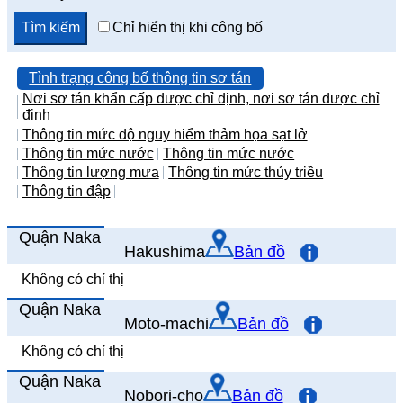
Chỉ hiển thị khi công bố
Tình trạng công bố thông tin sơ tán
Nơi sơ tán khẩn cấp được chỉ định, nơi sơ tán được chỉ
định
Thông tin mức độ nguy hiểm thảm họa sạt lở
Thông tin mức nước
Thông tin mức nước
Thông tin lượng mưa
Thông tin mức thủy triều
Thông tin đập
Quận Naka
Hakushima
Bản đồ
Không có chỉ thị
Quận Naka
Moto-machi
Bản đồ
Không có chỉ thị
Quận Naka
Nobori-cho
Bản đồ