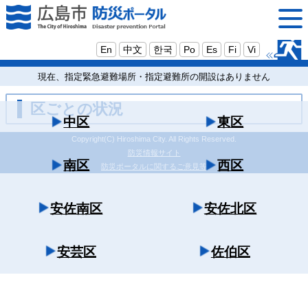
En
中文
한국
Po
Es
Fi
Vi
現在、指定緊急避難場所・指定避難所の開設はありません
区ごとの状況
中区
東区
Copyright(C) Hiroshima City. All Rights Reserved.
防災情報サイト
南区
西区
防災ポータルに関するご意見等
安佐南区
安佐北区
安芸区
佐伯区