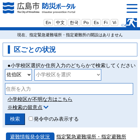
En
中文
한국
Po
Es
Fi
Vi
現在、指定緊急避難場所・指定避難所の開設はありません
区ごとの状況
●小学校区選択か住所入力のどちらかで検索してください
小学校区が不明な方はこちら
※検索の留意点
発令中のみ表示する
避難情報発令状況
指定緊急避難場所・指定避難所