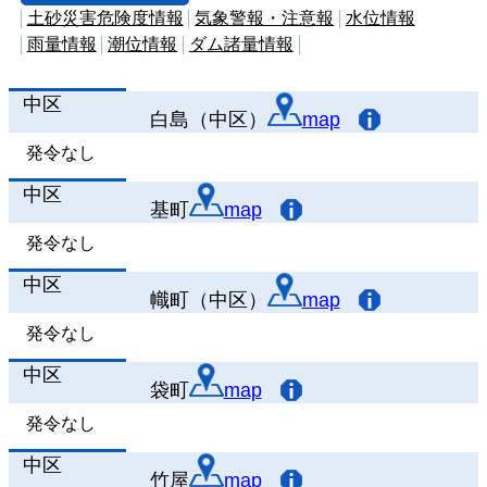
土砂災害危険度情報
気象警報・注意報
水位情報
雨量情報
潮位情報
ダム諸量情報
中区
白島（中区）
map
発令なし
中区
基町
map
発令なし
中区
幟町（中区）
map
発令なし
中区
袋町
map
発令なし
中区
竹屋
map